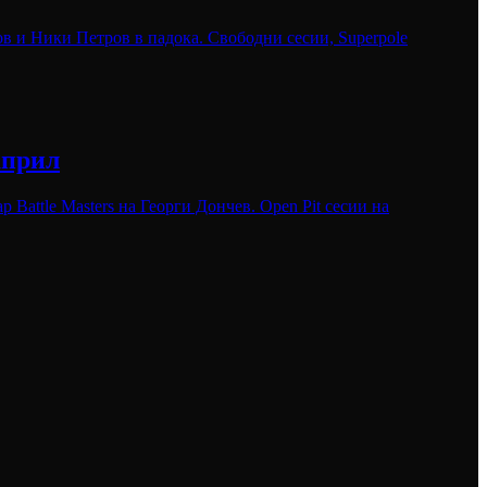
в и Ники Петров в падока. Свободни сесии, Superpole
април
 Battle Masters на Георги Дончев. Open Pit сесии на