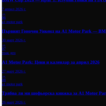
7 април 2026 г.
→
06
a1 motor park
Първият Гоночен Уикенд на A1 Motor Park — BMW
30 март 2026 г.
→
07
трак ден
A1 Motor Park: Цени и календар за април 2026
27 март 2026 г.
→
08
a1 motor park
Трябва ли ми шофьорска книжка за A1 Motor Park
26 март 2026 г.