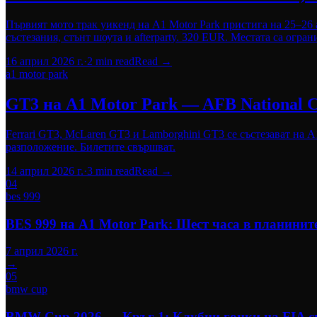
Първият мото трак уикенд на A1 Motor Park пристига на 25–26
състезания, стънт шоута и afterparty. 320 EUR. Местата са огран
16 април 2026 г.
·
2
min read
Read →
a1 motor park
GT3 на A1 Motor Park — AFB National Ch
Ferrari GT3, McLaren GT3 и Lamborghini GT3 се състезават на A1
разположение. Билетите свършват.
14 април 2026 г.
·
3
min read
Read →
04
bes 999
BES 999 на A1 Motor Park: Шест часа в планинит
7 април 2026 г.
→
05
bmw cup
BMW Cup 2026 — Кръг 1: Клубни гонки на FIA с