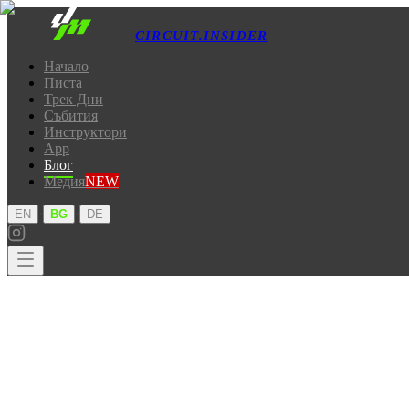
CIRCUIT.INSIDER
Начало
Писта
Трек Дни
Събития
Инструктори
App
Блог
Медия
NEW
·
·
EN
BG
DE
Начало
Писта
Трек Дни
Събития
Инструктори
App