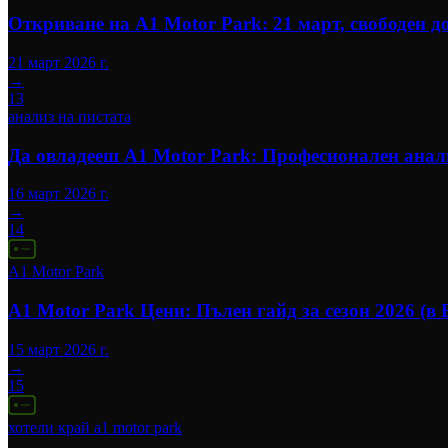
Откриване на A1 Motor Park: 21 март, свободен д
21 март 2026 г.
→
13
анализ на пистата
Да овладееш A1 Motor Park: Професионален анали
16 март 2026 г.
→
14
A1 Motor Park
A1 Motor Park Цени: Пълен гайд за сезон 2026 (в 
15 март 2026 г.
→
15
хотели край a1 motor park