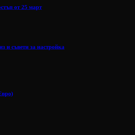
остъп от 25 март
з и съвети за настройка
Евро)