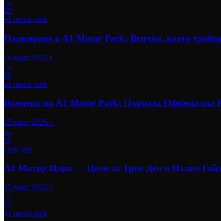
→
09
a1 motor park
Паркиране в A1 Motor Park: Всичко, което трябва
26 март 2026 г.
→
10
a1 motor park
Времена на A1 Motor Park: Първата Официална 
25 март 2026 г.
→
11
трек ден
A1 Мотор Парк — Цени за Трек Ден и Пълен Гайд
25 март 2026 г.
→
12
a1 motor park