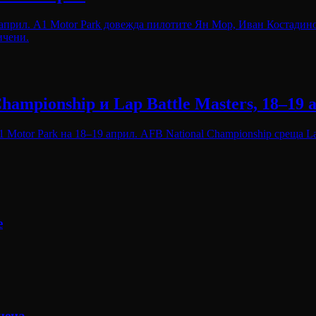
 април. A1 Motor Park довежда пилотите Ян Мор, Иван Костадино
ичени.
ampionship и Lap Battle Masters, 18–19 
 Motor Park на 18–19 април. AFB National Championship среща Lap
е
цена