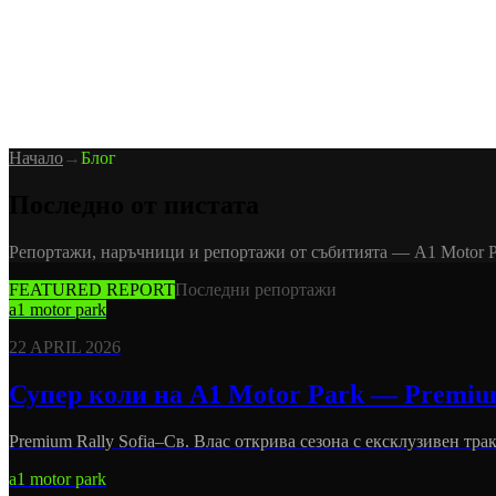
Блог
Медия
NEW
·
·
EN
BG
DE
Начало
→
Блог
Последно от пистата
Репортажи, наръчници и репортажи от събитията — A1 Motor 
FEATURED REPORT
Последни репортажи
a1 motor park
22 APRIL 2026
Супер коли на A1 Motor Park — Premium 
Premium Rally Sofia–Св. Влас открива сезона с ексклузивен трак
a1 motor park