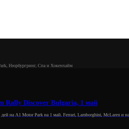
Park, Нюрбургринг, Спа и Хокенхайм
Rally Discover Bulgaria, 1 май
 дей на A1 Motor Park на 1 май. Ferrari, Lamborghini, McLaren и