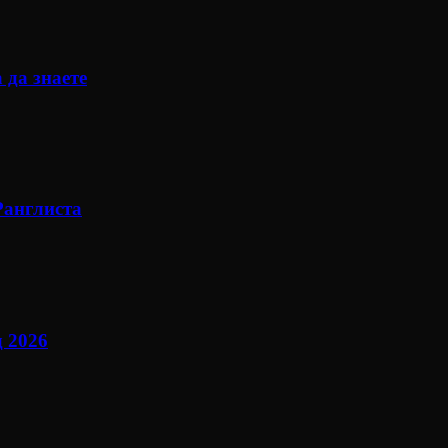
 да знаете
Ранглиста
 2026