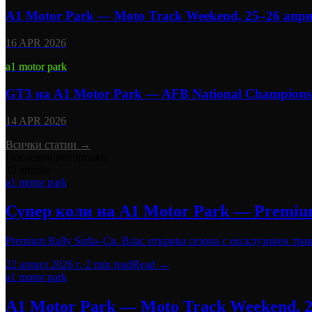
A1 Motor Park — Moto Track Weekend, 25–26 апр
16 APR 2026
a1 motor park
GT3 на A1 Motor Park — AFB National Championshi
14 APR 2026
Всички статии
→
Последни репортажи
15
articles
a1 motor park
Супер коли на A1 Motor Park — Premium 
Premium Rally Sofia–Св. Влас открива сезона с ексклузивен трак
22 април 2026 г.
·
2
min read
Read →
a1 motor park
A1 Motor Park — Moto Track Weekend, 