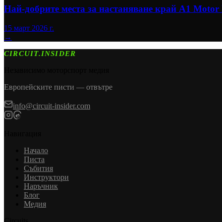
Най-добрите места за настаняване край A1 Motor
15 март 2026 г.
→
CIRCUIT.INSIDER
Независимо моторспорт медия
Европейските писти — отвътре
info@circuit-insider.com
Навигация
Начало
Писта
Събития
Инструктори
Наръчник
Блог
Медия
Circuits