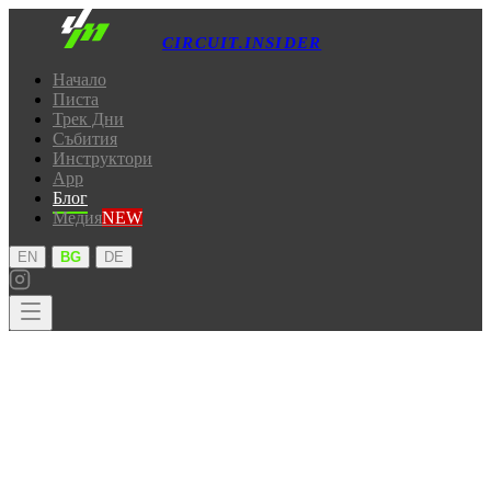
CIRCUIT.INSIDER
Начало
Писта
Трек Дни
Събития
Инструктори
App
Блог
Медия
NEW
·
·
EN
BG
DE
Начало
Писта
Трек Дни
Събития
Инструктори
App