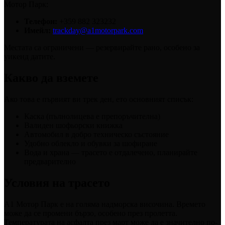
Мотор Парк:
Телефон:
+359 882 323232
Имейл:
trackday@a1motorpark.com
Местата са ограничени — резервирайте рано, особено за
уикенд датите.
Какво да вземете
Ако това е първият ви трек ден, ето основният списък:
Каска (пълнолицева е препоръчителна)
Валиден шофьорски книжка
Автомобил в добро техническо състояние
Удобно облекло и обувки за шофиране
Вода и храна — трасето е отдалечено, планирайте
предварително
Условия на трасето
A1 Мотор Парк е на голяма надморска височина. Времето
може да се промени бързо, особено през пролетта.
Температурата на асфалта през март може да е значително по-