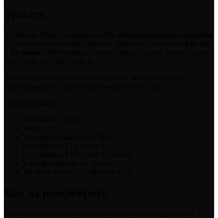
Трасето
A1 Мотор Парк се намира на
585 метра надморска височина
в планината Рила край Самоков. Трасето е с дължина
3.91 км
и
15 завоя
, с 900-метрова главна права и пълна хомологация
FIA Grade 3 и FIM Grade B.
Това е първото специално построено, международно
сертифицирано трасе на Балканския полуостров.
Основни факти:
Дължина: 3.91 км
Завои: 15
Надморска височина: 585м
Сертификат FIA Grade 3
Сертификат FIM Grade B (мото)
9 конфигурации на трасето
На 60км южно от София по E79
Как да резервирате
Резервацията се прави по телефон или имейл директно с A1