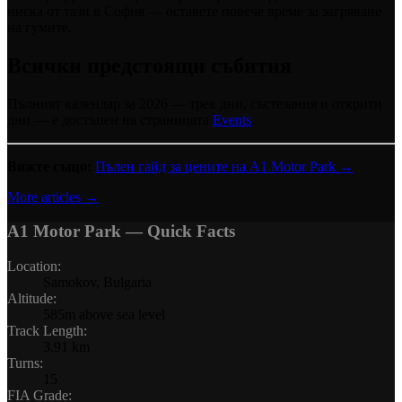
ниска от тази в София — оставете повече време за загряване
на гумите.
Всички предстоящи събития
Пълният календар за 2026 — трек дни, състезания и открити
дни — е достъпен на страницата
Events
.
Вижте също:
Пълен гайд за цените на A1 Motor Park →
More articles →
A1 Motor Park
— Quick Facts
Location
:
Samokov, Bulgaria
Altitude
:
585m above sea level
Track Length
:
3.91 km
Turns
:
15
FIA Grade
: