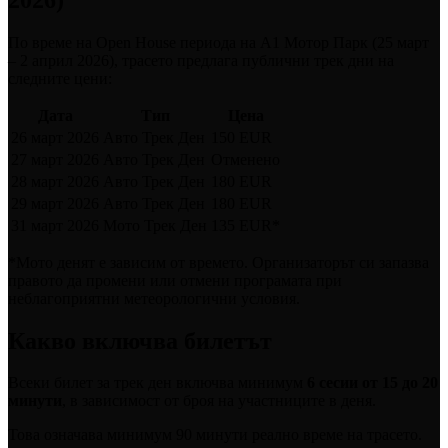
По време на Open House периода на A1 Мотор Парк (25 март
– 2 април 2026), трасето предлага публични трек дни на
следните цени:
Дата
Тип
Цена
26 март 2026
Авто Трек Ден
150 EUR
27 март 2026
Авто Трек Ден
Отменено
28 март 2026
Авто Трек Ден
180 EUR
29 март 2026
Авто Трек Ден
180 EUR
31 март 2026
Мото Трек Ден
135 EUR*
*Мото денят е зависим от времето. Организаторът си запазва
правото да промени или отмени програмата при
неблагоприятни метеорологични условия.
Какво включва билетът
Всеки билет за трек ден включва минимум
6 сесии от 15 до 20
минути
, в зависимост от броя на участниците в деня.
Това означава минимум 90 минути реално време на трасето.