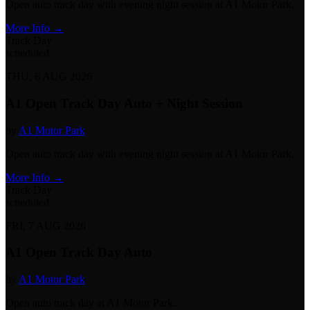
Open auto track day with evening night session at A1 Motor Park.
More Info →
Track Day
scheduled
THU, 6 AUG 2026
A1 Open Track Day Auto + Night Session
by
A1 Motor Park
Open auto track day with evening night session at A1 Motor Park.
More Info →
Track Day
scheduled
FRI, 7 AUG 2026
A1 Open Track Day Auto
by
A1 Motor Park
Open auto track day at A1 Motor Park.