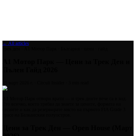
Блог
Медия
NEW
·
·
EN
BG
DE
← All articles
трек ден · A1 Мотор Парк · България · цени · гайд
A1 Мотор Парк — Цени за Трек Ден и
Пълен Гайд 2026
25 март 2026 г.
·
Circuit Insider
·
3
min read
A1 Мотор Парк отвори врати — и трек дните вече са в ход.
Ето всичко, което трябва да знаете за цените, форматa на
сесиите и как да резервирате място на първото FIA Grade 3
трасе на Балканския полуостров.
Цени за Трек Ден — Open House (Март
2026)