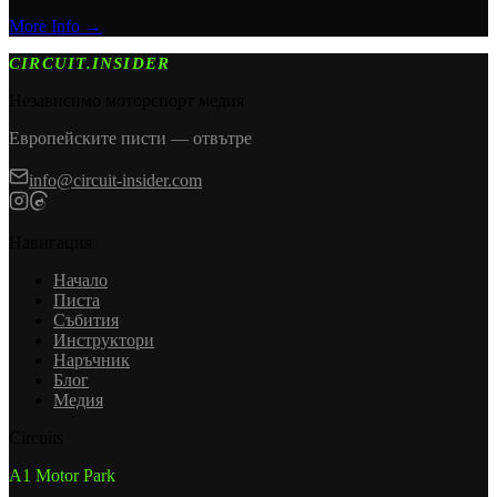
More Info →
CIRCUIT.INSIDER
Независимо моторспорт медия
Европейските писти — отвътре
info@circuit-insider.com
Навигация
Начало
Писта
Събития
Инструктори
Наръчник
Блог
Медия
Circuits
A1 Motor Park