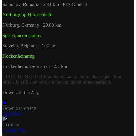
Samokov, Bulgaria · 3.91 km · FIA Grade 3
Nürburgring Nordschleife
Nürburg, Germany · 20.83 km
Spa-Francorchamps
Stavelot, Belgium · 7.00 km
Hockenheimring
Hockenheim, Germany · 4.57 km
CIRCUIT.INSIDER is an independent fan media project. Not
officially affiliated with any racing circuit or its operators.
Download the App
Download on the
App Store
Get it on
Google Play