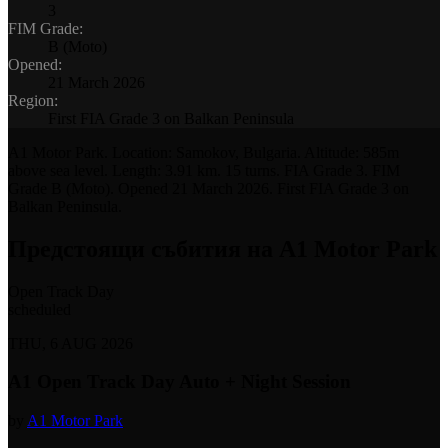
3
FIM Grade
:
B (Moto)
Opened
:
21 March 2026
Region
:
First FIA Grade 3 on Balkan Peninsula
A1 Motor Park
. Location:
Samokov, Bulgaria
. Altitude:
585m
above sea level
. Length:
3.91 km
.
15
turns. FIA Grade
3
. FIM
Grade
B (Moto)
. Opened
21 March 2026
.
First FIA Grade 3 on
Balkan Peninsula
.
Предстоящи събития на A1 Motor Park
Open Track Day
scheduled
THU, 6 AUG 2026
A1 Open Track Day Auto + Night Session
by
A1 Motor Park