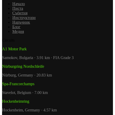
Начало
Писта
Събития
Инструктори
Наръчник
Блог
Медия
Circuits
A1 Motor Park
Samokov, Bulgaria · 3.91 km · FIA Grade 3
Nürburgring Nordschleife
Nürburg, Germany · 20.83 km
Spa-Francorchamps
Stavelot, Belgium · 7.00 km
Hockenheimring
Hockenheim, Germany · 4.57 km