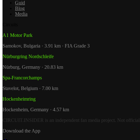
Guid
Blog
Media
Circuits
A1 Motor Park
Samokov, Bulgaria · 3.91 km · FIA Grade 3
Nürburgring Nordschleife
Nürburg, Germany · 20.83 km
Spa-Francorchamps
Stavelot, Belgium · 7.00 km
Hockenheimring
Hockenheim, Germany · 4.57 km
CIRCUIT.INSIDER is an independent fan media project. Not officially a
Download the App