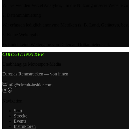
Wir verwenden Vercel Analytics, um die Nutzung unserer Website zu 
2. Datenminimierung
Wir erfassen lediglich anonyme Metriken (z. B. Land, Gerätetyp, besu
3. Keine Weitergabe
Es findet keine Weitergabe von Daten an Drittanbieter statt.
CIRCUIT.INSIDER
Unabhängige Motorsport-Media
Europas Rennstrecken — von innen
info@circuit-insider.com
Navigation
Start
Strecke
Events
Instruktoren