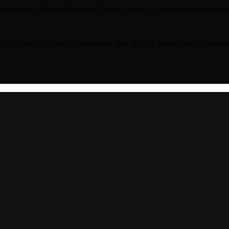
analysieren. Dieser Dienst ist "Privacy-First": Es werden keine per
chte Seiten), um die Informationen über den A1 Motor Park zu optimiere