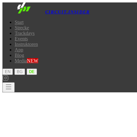
CIRCUIT.INSIDER
Start
Strecke
Trackdays
Events
Instruktoren
App
Blog
Media
NEW
·
·
EN
BG
DE
Start
Strecke
Trackdays
Events
Instruktoren
App