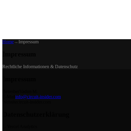
Blog
Media
NEW
·
·
EN
BG
DE
Home
→
Impressum
Impressum
Rechtliche Informationen & Datenschutz
Impressum
Betreiber
Vadim M.
E-Mail
info@circuit-insider.com
Website
circuit-insider.com
Datenschutzerklärung
1. Vercel Analytics