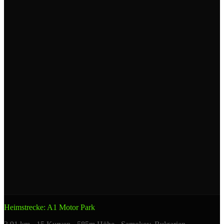
🥇
Georgi Donchev
Lamborghini Huracán GT3 EVO2
1:30.570
🥈
Stefan Bostandzhiev
Lamborghini Huracán GT3 EVO2
1:30.650
🥉
Pavel Lefterov
Porsche 992 GT3 R
1:30.991
Heimstrecke: A1 Motor Park