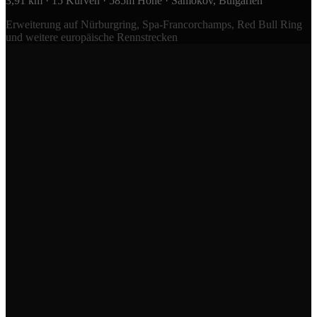
3,91 km · 15 Kurven · 585m Höhe · Samokov, Bulgarien
Erweiterung auf Nürburgring, Spa-Francorchamps, Red Bull Ring
und weitere europäische Rennstrecken
Download on the
App Store
Get it on
Google Play
Demnächst