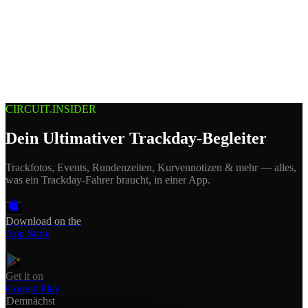
Blog
Media
NEW
·
·
EN
BG
DE
CIRCUIT.INSIDER
Dein Ultimativer Trackday-Begleiter
Trackfotos, Events, Rundenzeiten, Kurvennotizen & mehr — alles,
was ein Trackday-Fahrer braucht, in einer App.
Download on the
App Store
Get it on
Google Play
Demnächst