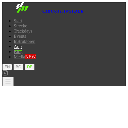
CIRCUIT.INSIDER
Start
Strecke
Trackdays
Events
Instruktoren
App
Blog
Media
NEW
·
·
EN
BG
DE
Start
Strecke
Trackdays
Events
Instruktoren
App