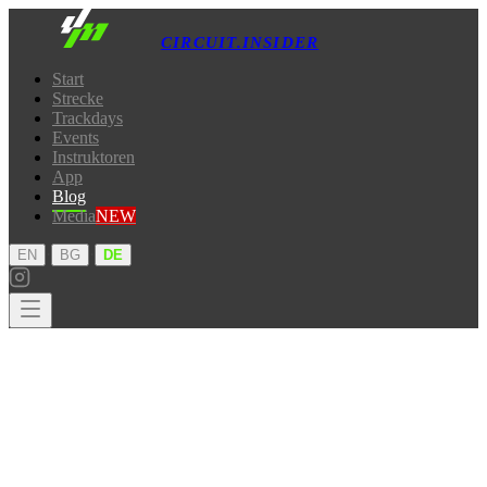
CIRCUIT.INSIDER
Start
Strecke
Trackdays
Events
Instruktoren
App
Blog
Media
NEW
·
·
EN
BG
DE
Start
Strecke
Trackdays
Events
Instruktoren
App