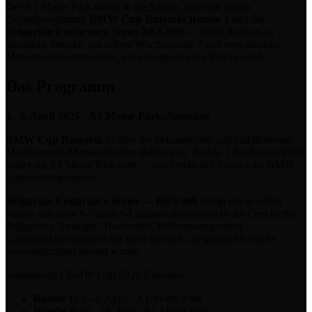
Der A1 Motor Park startet in die Saison 2026 mit einem
Doppelprogramm:
BMW Cup Bulgaria Runde 1
und die
Bulgarian Endurance Series BES 999
— beide Rennen an
derselben Strecke, am selben Wochenende. Zwei verschiedene
Motorsport-Communities, ein unvergessliches Wochenende.
Das Programm
3.–5. April 2026 · A1 Motor Park, Samokov
BMW Cup Bulgaria
ist eine der bekanntesten und etabliertesten
Markenpokal-Meisterschaften Bulgariens. Runde 1 der Saison 2026
findet am A1 Motor Park statt — das Debüt der Strecke als BMW
Cup-Austragungsort.
Bulgarian Endurance Series — BES 999
bringt etwas völlig
Neues: das erste 6-Stunden-Langstreckenrennen in der Geschichte
Bulgariens. Strategie, Teamarbeit, Reifenmanagement —
Langstreckenrennsport auf einer Strecke, die genau für solche
Veranstaltungen gebaut wurde.
Vollständiger BMW Cup 2026 Kalender:
Runde 1:
3.–4. April · A1 Motor Park
Runde 2:
20.–21. Juni · A1 Motor Park