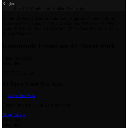
Region
:
First FIA Grade 3 on Balkan Peninsula
A1 Motor Park
. Location:
Samokov, Bulgaria
. Altitude:
585m
above sea level
. Length:
3.91 km
.
15
turns. FIA Grade
3
. FIM
Grade
B (Moto)
. Opened
21 March 2026
.
First FIA Grade 3 on
Balkan Peninsula
.
Kommende Events am A1 Motor Park
Open Track Day
scheduled
FRI, 7 AUG 2026
A1 Open Track Day Auto
by
A1 Motor Park
Open auto track day at A1 Motor Park.
More Info →
Track Day
scheduled