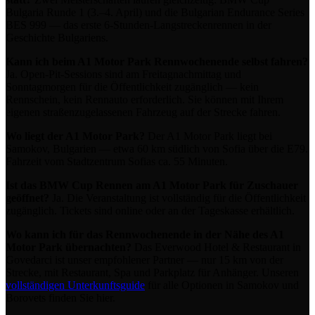
Bulgaria Runde 1 (3.–4. April) und die Bulgarian Endurance Series
BES 999 — das erste 6-Stunden-Langstreckenrennen in der
Geschichte Bulgariens.
Kann ich beim A1 Motor Park Rennwochenende selbst fahren?
Ja. Open-Pit-Sessions sind am Freitagnachmittag und
Sonntagmorgen für die Öffentlichkeit zugänglich — kein
Rennschein, kein Rennauto erforderlich. Sie können mit Ihrem
eigenen straßenzugelassenen Fahrzeug auf der Strecke fahren.
Wo liegt der A1 Motor Park?
Der A1 Motor Park liegt bei
Samokov, Bulgarien — etwa 60 km südlich von Sofia über die E79.
Fahrzeit vom Stadtzentrum Sofias ca. 55 Minuten.
Ist das BMW Cup Rennen am A1 Motor Park für Zuschauer
geöffnet?
Ja. Die Veranstaltung ist vollständig für die Öffentlichkeit
zugänglich. Tickets sind online oder an der Tageskasse erhältlich.
Wo kann ich für das Rennwochenende in der Nähe des A1
Motor Park übernachten?
Das Everwood Hotel & Restaurant in
Govedarci ist unser empfohlener Partner — nur 15 km von der
Strecke, mit Restaurant, Spa und Parkplatz für Anhänger. Unseren
vollständigen Unterkunftsguide
für alle Optionen in Samokov und
Borovets finden Sie hier.