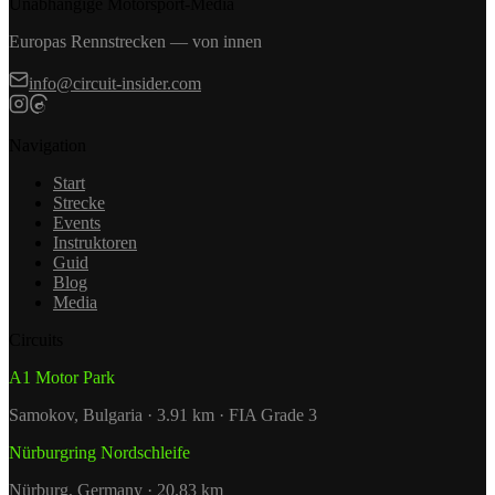
Unabhängige Motorsport-Media
Europas Rennstrecken — von innen
info@circuit-insider.com
Navigation
Start
Strecke
Events
Instruktoren
Guid
Blog
Media
Circuits
A1 Motor Park
Samokov, Bulgaria · 3.91 km · FIA Grade 3
Nürburgring Nordschleife
Nürburg, Germany · 20.83 km