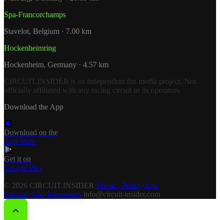
Spa-Francorchamps
Stavelot, Belgium · 7.00 km
Hockenheimring
Hockenheim, Germany · 4.57 km
CIRCUIT.INSIDER is an independent fan media project. Not
officially affiliated with any racing circuit or its operators.
Download the App
Download on the
App Store
Get it on
Google Play
© 2026 CIRCUIT.INSIDER
·
Privacy Policy
·
App
Support
·
App
·
Impressum
·
info@circuit-insider.com