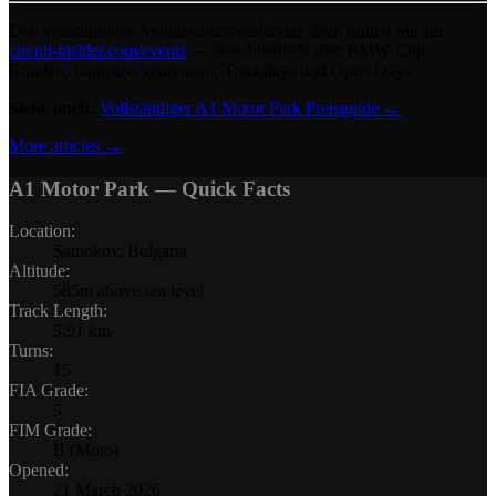
Den vollständigen Veranstaltungskalender 2026 finden Sie auf
circuit-insider.com/events
— einschließlich aller BMW Cup-
Runden, Langstreckenrennen, Trackdays und Open Days.
Siehe auch:
Vollständiger A1 Motor Park Preisguide →
More articles →
A1 Motor Park
— Quick Facts
Location
:
Samokov, Bulgaria
Altitude
:
585m above sea level
Track Length
:
3.91 km
Turns
:
15
FIA Grade
:
3
FIM Grade
:
B (Moto)
Opened
:
21 March 2026