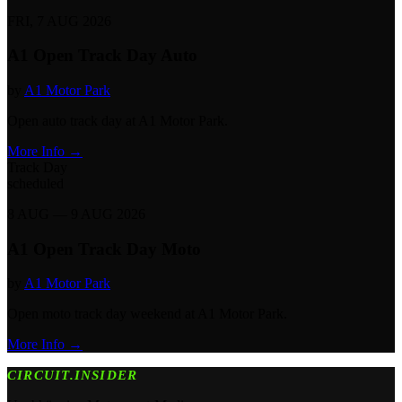
FRI, 7 AUG 2026
A1 Open Track Day Auto
by
A1 Motor Park
Open auto track day at A1 Motor Park.
More Info →
Track Day
scheduled
8 AUG — 9 AUG 2026
A1 Open Track Day Moto
by
A1 Motor Park
Open moto track day weekend at A1 Motor Park.
More Info →
CIRCUIT.INSIDER