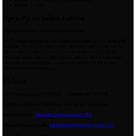
Runde 3:
TBA
Open Pit — Selbst Fahren
Das ist keine reine Zuschauerveranstaltung.
Am
Freitagnachmittag
und
Sonntagmorgen
gibt es
Open-Pit-
Sessions
, die für jeden offen sind, der selbst eine Runde auf der
Strecke drehen möchte. Kein Startschein erforderlich. Kein
Rennauto nötig. Das ist Ihre Chance, den A1 Motor Park vom
Fahrersitz aus zu erleben — während rundherum ein echtes
Rennwochenende stattfindet.
Tickets
Die Veranstaltung ist öffentlich —
Tickets ab 10 EUR
.
Erhältlich online im Vorverkauf oder an der Tageskasse.
Tickets kaufen:
kupibileti.bg/bg/category/301
Veranstaltungsdetails:
kupibileti.bg/bg/about-event/2107