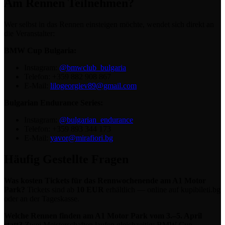
Am Rennen Teilnehmen?
Wer selbst in das Rennen einsteigen möchte, wendet sich direkt an
die Veranstalter:
BMW Cup Bulgaria:
Instagram:
@bmwclub_bulgaria
Telefon: +359 882 908 867
E-Mail:
lilogeorgiev89@gmail.com
Bulgarian Endurance Series:
Instagram:
@bulgarian_endurance
Telefon: +359 893 344 173
E-Mail:
yavor@mirafiori.bg
Häufig Gestellte Fragen
Was kosten Tickets für das Rennwochenende am A1 Motor
Park?
Tickets sind ab
10 EUR
erhältlich — online auf kupibileti.bg
oder an der Tageskasse.
Welche Rennen finden am A1 Motor Park vom 3.–5. April
statt?
Zwei Meisterschaften laufen gleichzeitig: BMW Cup