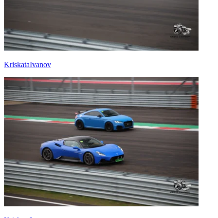
KriskataIvanov