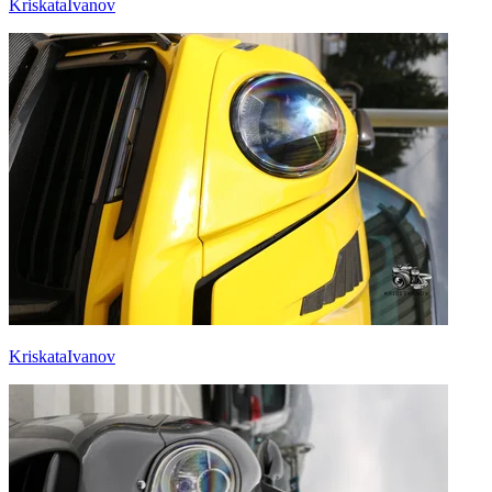
KriskataIvanov
KriskataIvanov