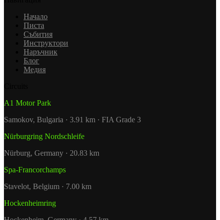
Начало
Писта
Събития
Инструктори
Наръчник
Блог
Медия
Circuits
A1 Motor Park
Samokov, Bulgaria · 3.91 km · FIA Grade 3
Nürburgring Nordschleife
Nürburg, Germany · 20.83 km
Spa-Francorchamps
Stavelot, Belgium · 7.00 km
Hockenheimring
Hockenheim, Germany · 4.57 km