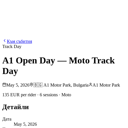
Блог
Медия
NEW
·
·
EN
BG
DE
Към събития
Track Day
A1 Open Day — Moto Track
Day
May 5, 2026
🇧🇬
A1 Motor Park
,
Bulgaria
A1 Motor Park
135 EUR per rider · 6 sessions · Moto
Детайли
Дата
May 5, 2026