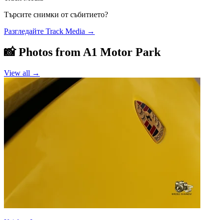
Търсите снимки от събитието?
Разгледайте Track Media
→
📸 Photos from
A1 Motor Park
View all →