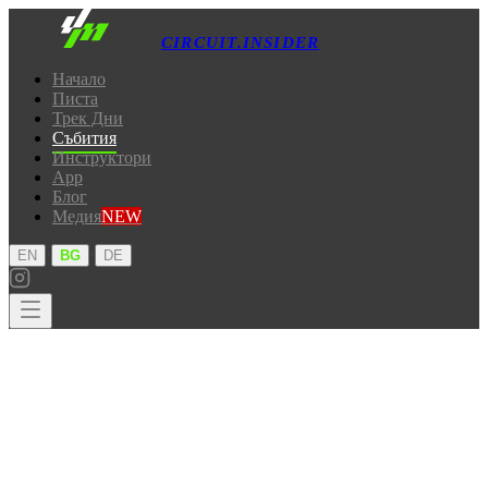
CIRCUIT.INSIDER
Начало
Писта
Трек Дни
Събития
Инструктори
App
Блог
Медия
NEW
·
·
EN
BG
DE
Начало
Писта
Трек Дни
Събития
Инструктори
App