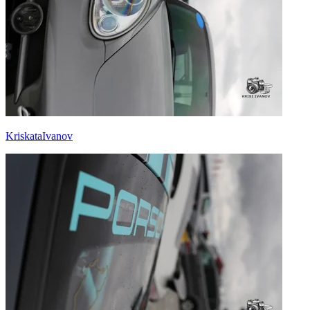
KriskataIvanov