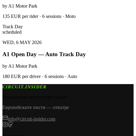
by
A1 Motor Park
135 EUR per rider · 6 sessions · Moto
Track Day
scheduled
WED, 6 MAY 2026
A1 Open Day — Auto Track Day
by
A1 Motor Park
180 EUR per driver · 6 sessions · Auto
CIRCUIT.INSIDER
Независимо моторспорт медия
Европейските писти — отвътре
info@circuit-insider.com
Навигация