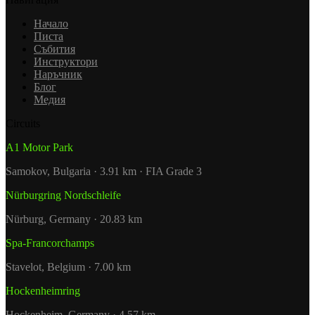
Начало
Писта
Събития
Инструктори
Наръчник
Блог
Медия
Circuits
A1 Motor Park
Samokov, Bulgaria · 3.91 km · FIA Grade 3
Nürburgring Nordschleife
Nürburg, Germany · 20.83 km
Spa-Francorchamps
Stavelot, Belgium · 7.00 km
Hockenheimring
Hockenheim, Germany · 4.57 km