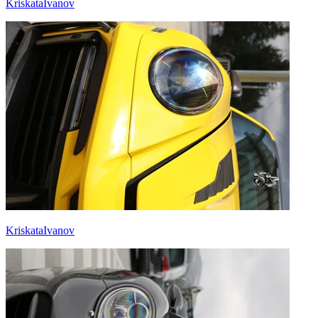
KriskataIvanov
KriskataIvanov