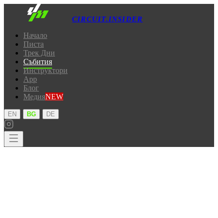
CIRCUIT.INSIDER
Начало
Писта
Трек Дни
Събития
Инструктори
App
Блог
Медия
NEW
·
·
EN
BG
DE
Начало
Писта
Трек Дни
Събития
Инструктори
App