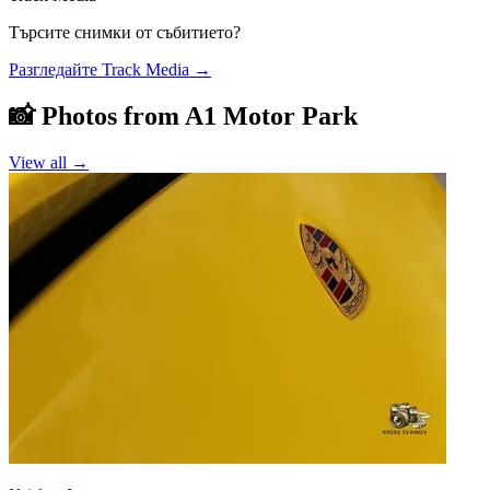
Търсите снимки от събитието?
Разгледайте Track Media
→
📸 Photos from
A1 Motor Park
View all →