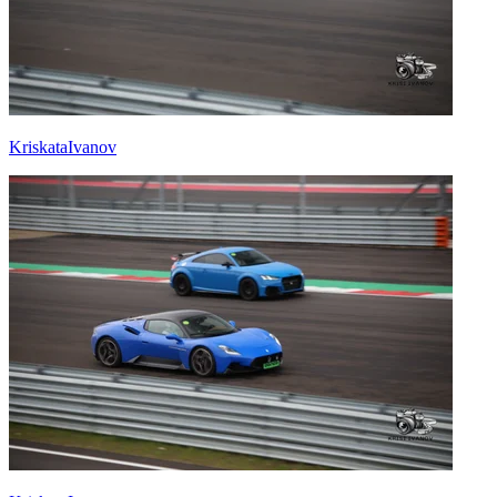
KriskataIvanov