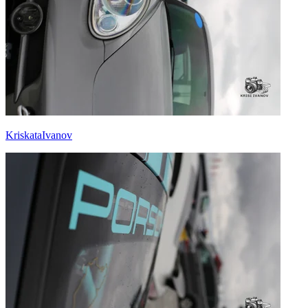
KriskataIvanov