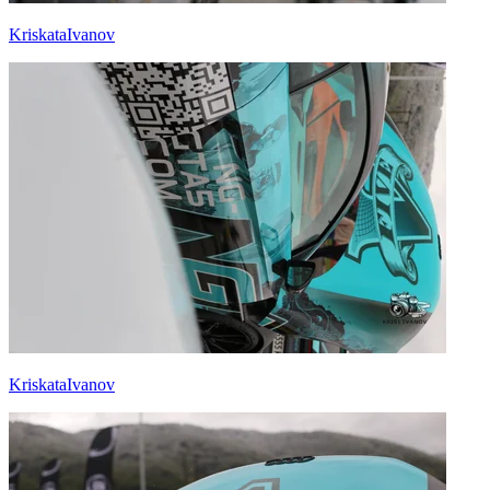
KriskataIvanov
KriskataIvanov