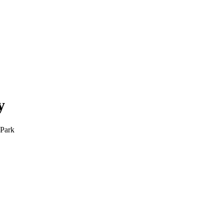
y
Park