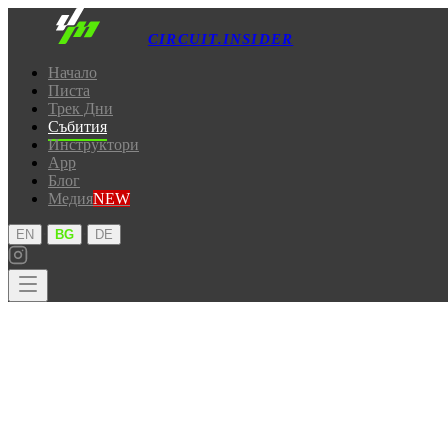
CIRCUIT.INSIDER
Начало
Писта
Трек Дни
Събития
Инструктори
App
Блог
Медия
NEW
·
·
EN
BG
DE
Начало
Писта
Трек Дни
Събития
Инструктори
App