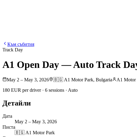
Блог
Медия
NEW
·
·
EN
BG
DE
Към събития
Track Day
A1 Open Day — Auto Track Da
May 2 – May 3, 2026
🇧🇬
A1 Motor Park
,
Bulgaria
A1 Motor 
180 EUR per driver · 6 sessions · Auto
Детайли
Дата
May 2 – May 3, 2026
Писта
🇧🇬
A1 Motor Park