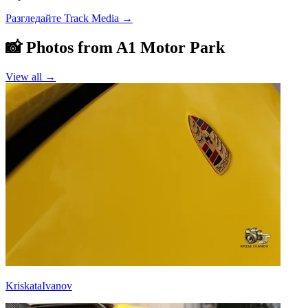
Разгледайте Track Media
→
📸 Photos from
A1 Motor Park
View all →
KriskataIvanov