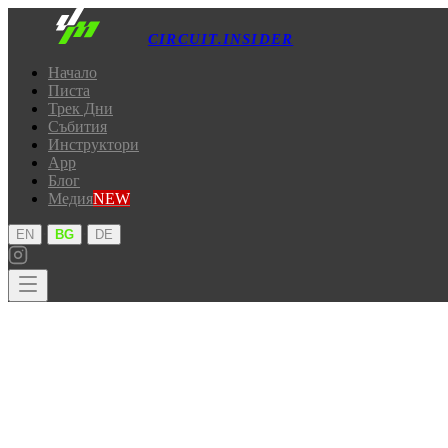
CIRCUIT.INSIDER
Начало
Писта
Трек Дни
Събития
Инструктори
App
Блог
Медия
NEW
·
·
EN
BG
DE
Начало
Писта
Трек Дни
Събития
Инструктори
App