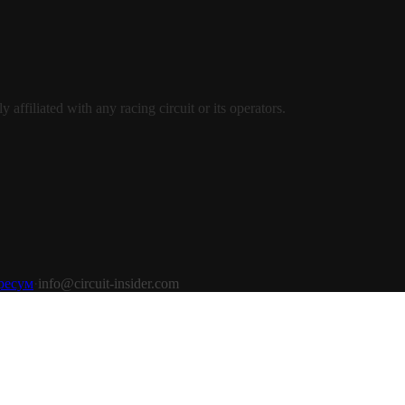
ffiliated with any racing circuit or its operators.
ресум
·
info@circuit-insider.com