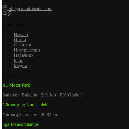
info@circuit-insider.com
Навигация
Начало
Писта
Събития
Инструктори
Наръчник
Блог
Медия
Circuits
A1 Motor Park
Samokov, Bulgaria · 3.91 km · FIA Grade 3
Nürburgring Nordschleife
Nürburg, Germany · 20.83 km
Spa-Francorchamps