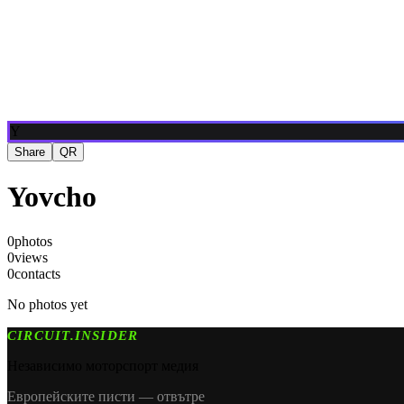
Блог
Медия
NEW
·
·
EN
BG
DE
Y
Share
QR
Yovcho
0
photos
0
views
0
contacts
No photos yet
CIRCUIT.INSIDER
Независимо моторспорт медия
Европейските писти — отвътре