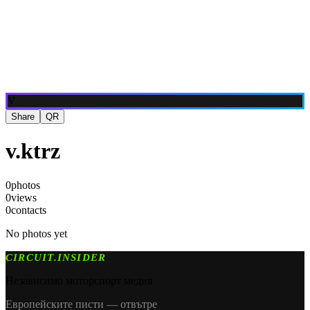
Блог
Медия
NEW
·
·
EN
BG
DE
V
Share
QR
v.ktrz
0
photos
0
views
0
contacts
No photos yet
CIRCUIT.INSIDER
Независимо моторспорт медия
Европейските писти — отвътре