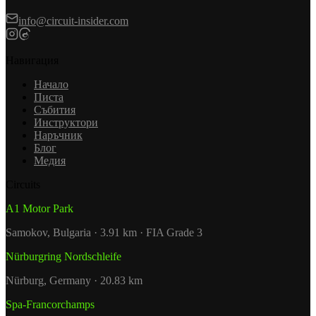
info@circuit-insider.com
Навигация
Начало
Писта
Събития
Инструктори
Наръчник
Блог
Медия
Circuits
A1 Motor Park
Samokov, Bulgaria · 3.91 km · FIA Grade 3
Nürburgring Nordschleife
Nürburg, Germany · 20.83 km
Spa-Francorchamps