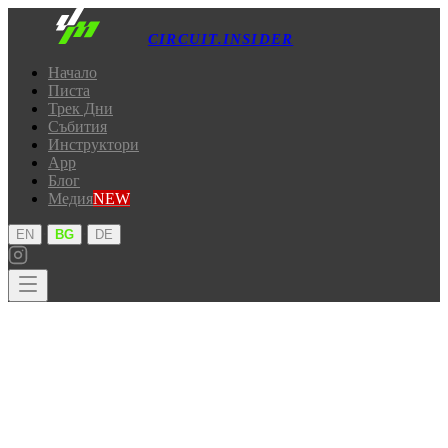
CIRCUIT.INSIDER
Начало
Писта
Трек Дни
Събития
Инструктори
App
Блог
Медия
NEW
·
·
EN
BG
DE
Начало
Писта
Трек Дни
Събития
Инструктори
App