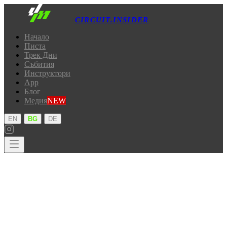
CIRCUIT.INSIDER
Начало
Писта
Трек Дни
Събития
Инструктори
App
Блог
Медия
NEW
·
·
EN
BG
DE
Начало
Писта
Трек Дни
Събития
Инструктори
App