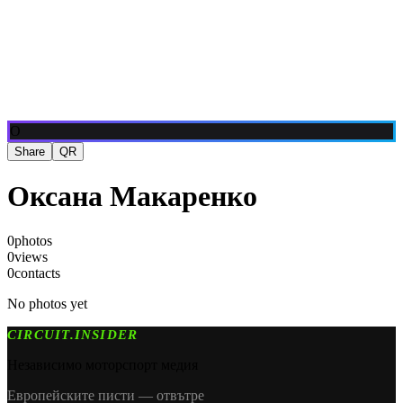
Блог
Медия
NEW
·
·
EN
BG
DE
О
Share
QR
Оксана Макаренко
0
photos
0
views
0
contacts
No photos yet
CIRCUIT.INSIDER
Независимо моторспорт медия
Европейските писти — отвътре