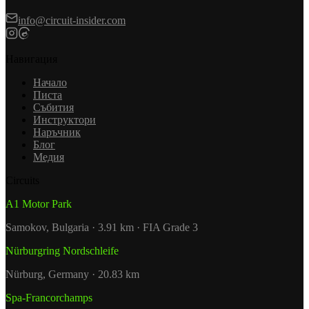
info@circuit-insider.com
Навигация
Начало
Писта
Събития
Инструктори
Наръчник
Блог
Медия
Circuits
A1 Motor Park
Samokov, Bulgaria · 3.91 km · FIA Grade 3
Nürburgring Nordschleife
Nürburg, Germany · 20.83 km
Spa-Francorchamps